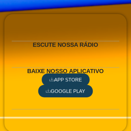
r
n
a
t
i
v
ESCUTE NOSSA RÁDIO
e
:
BAIXE NOSSO APLICATIVO
APP STORE
GOOGLE PLAY