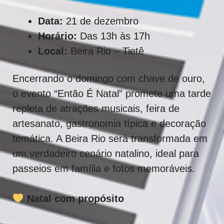
Data:
21 de dezembro
Horário:
Das 13h às 17h
Local:
Beira Rio – Tietê
Encerrando o domingo com chave de ouro,
o evento “Então É Natal” promete uma tarde
repleta de atrações musicais, feira de
artesanato, gastronomia típica e decoração
temática. A Beira Rio será transformada em
um verdadeiro cenário natalino, ideal para
passeios em família e fotos memoráveis.
Natal com propósito