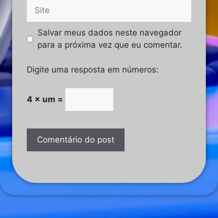
Salvar meus dados neste navegador
para a próxima vez que eu comentar.
Digite uma resposta em números:
4 × um =
A
l
t
e