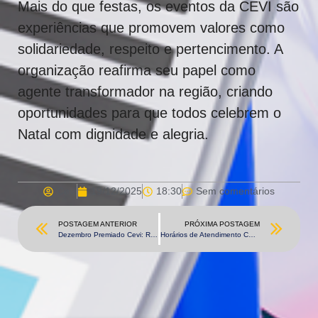
Mais do que festas, os eventos da CEVI são
experiências que promovem valores como
solidariedade, respeito e pertencimento. A
organização reafirma seu papel como
agente transformador na região, criando
oportunidades para que todos celebrem o
Natal com dignidade e alegria.
Cevi
19/12/2025
18:30
Sem comentários
POSTAGEM ANTERIOR
PRÓXIMA POSTAGEM
Dezembro Premiado Cevi: R$ 500 para Passageiro e Motorista!
Horários de Atendimento CEVI – Final de Ano