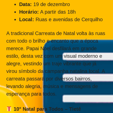
Data:
19 de dezembro
Horário:
A partir das 18h
Local:
Ruas e avenidas de Cerquilho
A tradicional Carreata de Natal volta às ruas
com todo o brilho e encanto que a época
merece. Papai Noel desfilará em grande
estilo, desta vez com um visual moderno e
alegre, vestindo um traje vibrante que já
virou símbolo da campanha natalina local. A
carreata passará por diversos bairros,
levando alegria, música e mensagens de
esperança para todos.
10° Natal para Todos – Tietê