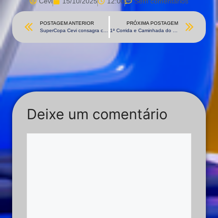
Cevi
15/10/2025
12:00
Sem comentários
POSTAGEM ANTERIOR
PRÓXIMA POSTAGEM
SuperCopa Cevi consagra campeões em finais eletrizantes!
1ª Corrida e Caminhada do Bem: movimento que transforma vidas
Deixe um comentário