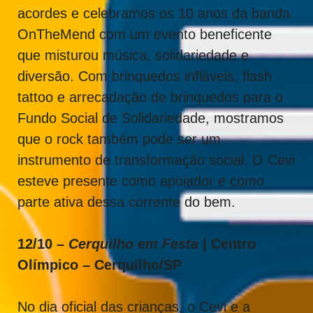
acordes e celebramos os 10 anos da banda
OnTheMend com um evento beneficente
que misturou música, solidariedade e
diversão. Com brinquedos infláveis, flash
tattoo e arrecadação de brinquedos para o
Fundo Social de Solidariedade, mostramos
que o rock também pode ser um
instrumento de transformação social. O Cevi
esteve presente como apoiador e como
parte ativa dessa corrente do bem.
12/10 –
Cerquilho em Festa
| Centro
Olímpico – Cerquilho/SP
No dia oficial das crianças, o Cevi e a