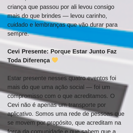
criança que passou por ali levou consigo
mais do que brindes — levou carinho,
cuidado e lembranças que vão durar para
sempre.
Cevi Presente: Porque Estar Junto Faz
Toda Diferença
Estar presente nesses quatro eventos foi
mais do que uma ação social — foi um
compromisso com o que acreditamos. O
Cevi não é apenas um transporte por
aplicativo. Somos uma rede de pessoas que
se movem por propósito, que acreditam na
força da comunidade e que sabem que a