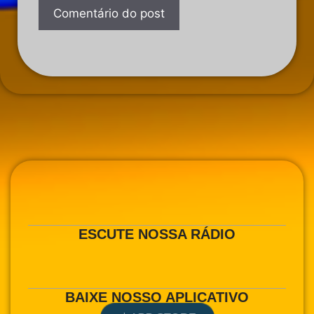
A
l
t
e
r
n
a
t
i
v
ESCUTE NOSSA RÁDIO
e
:
BAIXE NOSSO APLICATIVO