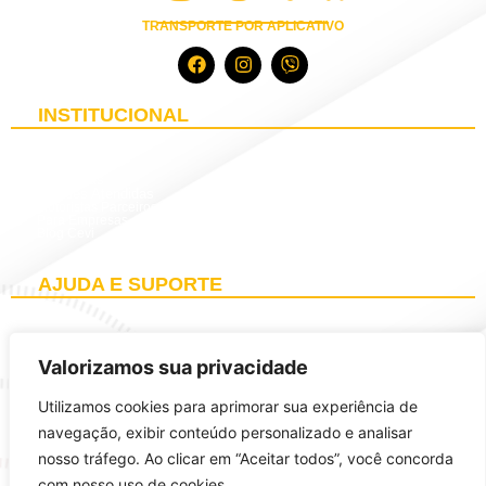
TRANSPORTE POR APLICATIVO
INSTITUCIONAL
Baixar App
Sobre Nós
Categorias
Cidades Atendidas
Motoristas Parceiros
Para Empresas
Blog Cevi
AJUDA E SUPORTE
Contato
Central de Atendimento
Termos de Uso do Passageiro
Termos de Uso do Motorista
Valorizamos sua privacidade
Política de Privacidade
Política de Cookies
Dúvidas frequentes
Utilizamos cookies para aprimorar sua experiência de
Ouvidoria
navegação, exibir conteúdo personalizado e analisar
nosso tráfego. Ao clicar em “Aceitar todos”, você concorda
com nosso uso de cookies.