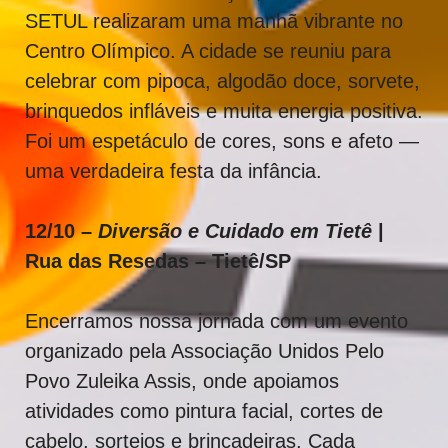
SETUL realizaram uma manhã vibrante no
Centro Olímpico. A cidade se reuniu para
celebrar com pipoca, algodão doce, sorvete,
brinquedos infláveis e muita energia positiva.
Foi um espetáculo de cores, sons e afeto —
uma verdadeira festa da infância.
12/10 –
Diversão e Cuidado em Tietê
|
Rua das Resedas – Tietê/SP
Encerramos nossa jornada com um evento
organizado pela Associação Unidos Pelo
Povo Zuleika Assis, onde apoiamos
atividades como pintura facial, cortes de
cabelo, sorteios e brincadeiras. Cada